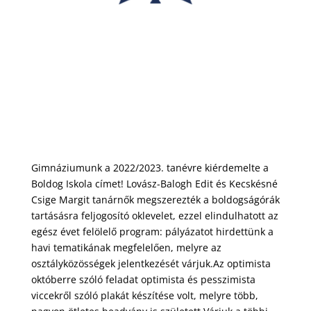
Gimnáziumunk a 2022/2023. tanévre kiérdemelte a
Boldog Iskola címet! Lovász-Balogh Edit és Kecskésné
Csige Margit tanárnők megszerezték a boldogságórák
tartásásra feljogosító oklevelet, ezzel elindulhatott az
egész évet felölelő program: pályázatot hirdettünk a
havi tematikának megfelelően, melyre az
osztályközösségek jelentkezését várjuk.Az optimista
októberre szóló feladat optimista és pesszimista
viccekről szóló plakát készítése volt, melyre több,