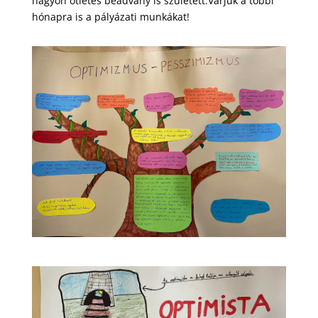
nagyon ötletes beadvány is született.Várjuk a többi
hónapra is a pályázati munkákat!