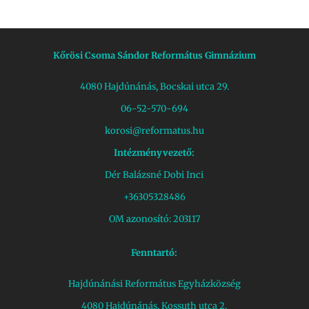
Kőrösi Csoma Sándor Református Gimnázium
4080 Hajdúnánás, Bocskai utca 29.
06-52-570-694
korosi@reformatus.hu
Intézményvezető:
Dér Balázsné Dobi Inci
+36305328486
OM azonosító: 203117
Fenntartó:
Hajdúnánási Református Egyházközség
4080 Hajdúnánás, Kossuth utca 2.