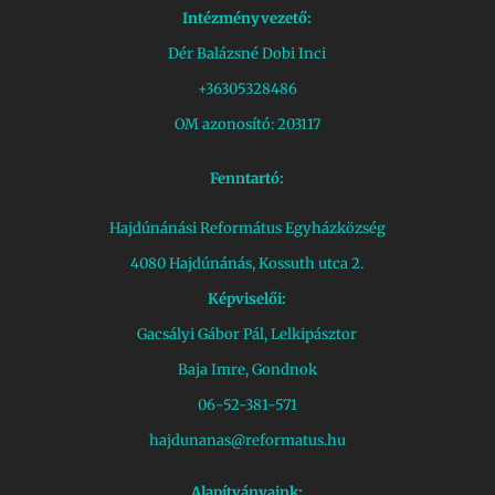
Intézményvezető:
Dér Balázsné Dobi Inci
+36305328486
OM azonosító: 203117
Fenntartó:
Hajdúnánási Református Egyházközség
4080 Hajdúnánás, Kossuth utca 2.
Képviselői:
Gacsályi Gábor Pál, Lelkipásztor
Baja Imre, Gondnok
06-52-381-571
hajdunanas@reformatus.hu
Alapítványaink: