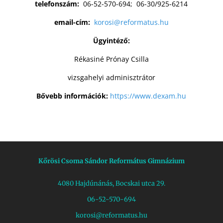
telefonszám:
06-52-570-694; 06-30/925-6214
email-cím:
korosi@reformatus.hu
Ügyintéző:
Rékasiné Prónay Csilla
vizsgahelyi adminisztrátor
Bővebb információk:
https://www.dexam.hu
Kőrösi Csoma Sándor Református Gimnázium
4080 Hajdúnánás, Bocskai utca 29.
06-52-570-694
korosi@reformatus.hu