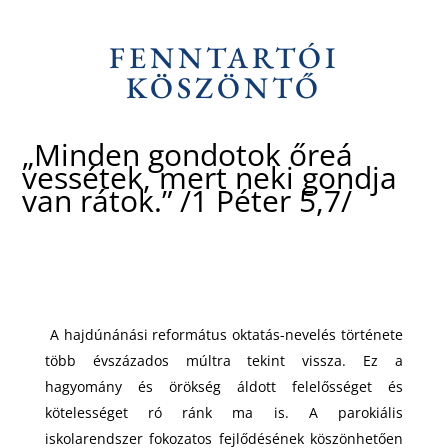
FENNTARTÓI
KÖSZÖNTŐ
„Minden gondotok őreá
vessétek, mert neki gondja
van rátok.” /1 Péter 5,7/
A hajdúnánási református oktatás-nevelés története
több évszázados múltra tekint vissza. Ez a
hagyomány és örökség áldott felelősséget és
kötelességet ró ránk ma is. A parokiális
iskolarendszer fokozatos fejlődésének köszönhetően