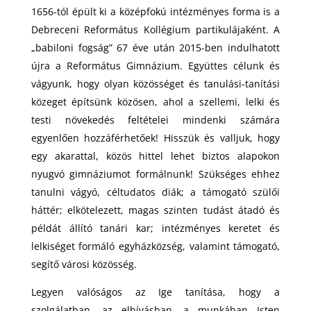
1656-tól épült ki a középfokú intézményes forma is a
Debreceni Református Kollégium partikulájaként. A
„babiloni fogság” 67 éve után 2015-ben indulhatott
újra a Református Gimnázium. Együttes célunk és
vágyunk, hogy olyan közösséget és tanulási-tanítási
közeget építsünk közösen, ahol a szellemi, lelki és
testi növekedés feltételei mindenki számára
egyenlően hozzáférhetőek! Hisszük és valljuk, hogy
egy akarattal, közös hittel lehet biztos alapokon
nyugvó gimnáziumot formálnunk! Szükséges ehhez
tanulni vágyó, céltudatos diák; a támogató szülői
háttér; elkötelezett, magas szinten tudást átadó és
példát állító tanári kar; intézményes keretet és
lelkiséget formáló egyházközség, valamint támogató,
segítő városi közösség.
Legyen valóságos az Ige tanítása, hogy a
szolgálatban, az elhívásban, a munkában Isten