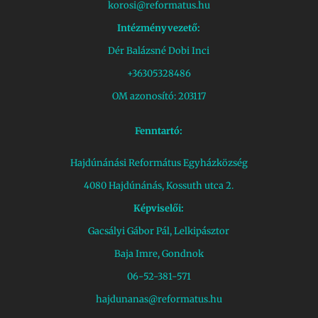
korosi@reformatus.hu
Intézményvezető:
Dér Balázsné Dobi Inci
+36305328486
OM azonosító: 203117
Fenntartó:
Hajdúnánási Református Egyházközség
4080 Hajdúnánás, Kossuth utca 2.
Képviselői:
Gacsályi Gábor Pál, Lelkipásztor
Baja Imre, Gondnok
06-52-381-571
hajdunanas@reformatus.hu