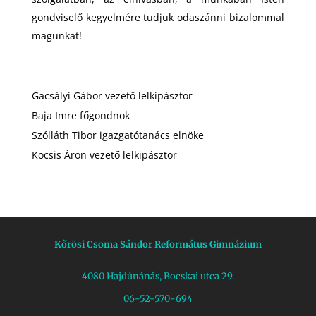
gondviselő kegyelmére tudjuk odaszánni bizalommal
magunkat!
Gacsályi Gábor vezető lelkipásztor
Baja Imre főgondnok
Szólláth Tibor igazgatótanács elnöke
Kocsis Áron vezető lelkipásztor
Kőrösi Csoma Sándor Református Gimnázium
4080 Hajdúnánás, Bocskai utca 29.
06-52-570-694