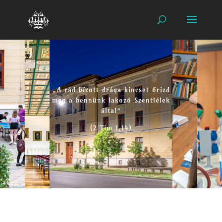
„A rád bízott drága kincset őrizd
meg a bennünk lakozó Szentlélek
által”
(2 Tim 1,14)