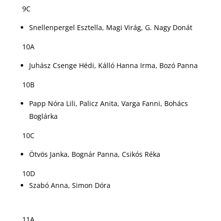
9C
Snellenpergel Esztella, Magi Virág, G. Nagy Donát
10A
Juhász Csenge Hédi, Kálló Hanna Irma, Bozó Panna
10B
Papp Nóra Lili, Palicz Anita, Varga Fanni, Bohács
Boglárka
10C
Ötvös Janka, Bognár Panna, Csikós Réka
10D
Szabó Anna, Simon Dóra
11A