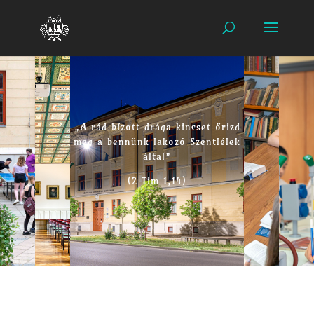
„A rád bízott drága kincset őrizd
meg a bennünk lakozó Szentlélek
által”
(2 Tim 1,14)