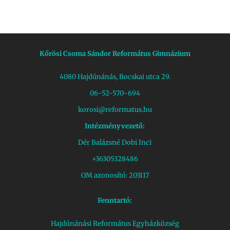
Kőrösi Csoma Sándor Református Gimnázium
4080 Hajdúnánás, Bocskai utca 29.
06-52-570-694
korosi@reformatus.hu
Intézményvezető:
Dér Balázsné Dobi Inci
+36305328486
OM azonosító: 203117
Fenntartó:
Hajdúnánási Református Egyházközség