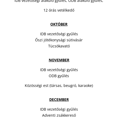
IDB vezetőségi alakuló gyűlés, ODB alakuló gyűlés,
12 órás vetélkedő
OKTÓBER
IDB vezetőségi gyűlés
Őszi jótékonysági sütivásár
Tücsökavató
NOVEMBER
IDB vezetőségi gyűlés
ODB gyűlés
Közösségi est (társas, beugró, karaoke)
DECEMBER
IDB vezetőségi gyűlés
Adventi zsákkereső