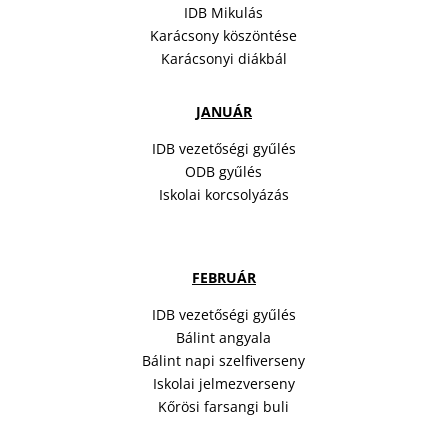
IDB Mikulás
Karácsony köszöntése
Karácsonyi diákbál
JANUÁR
IDB vezetőségi gyűlés
ODB gyűlés
Iskolai korcsolyázás
FEBRUÁR
IDB vezetőségi gyűlés
Bálint angyala
Bálint napi szelfiverseny
Iskolai jelmezverseny
Kőrösi farsangi buli