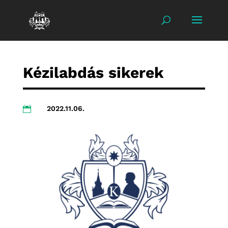
Kézilabdás sikerek
2022.11.06.
