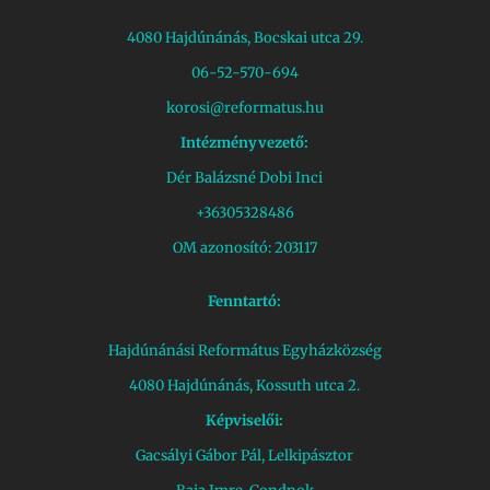
4080 Hajdúnánás, Bocskai utca 29.
06-52-570-694
korosi@reformatus.hu
Intézményvezető:
Dér Balázsné Dobi Inci
+36305328486
OM azonosító: 203117
Fenntartó:
Hajdúnánási Református Egyházközség
4080 Hajdúnánás, Kossuth utca 2.
Képviselői:
Gacsályi Gábor Pál, Lelkipásztor