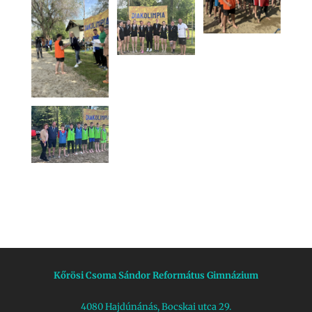
Kőrösi Csoma Sándor Református Gimnázium
4080 Hajdúnánás, Bocskai utca 29.