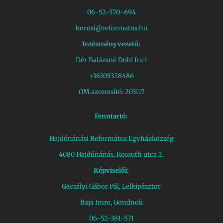
06-52-570-694
korosi@reformatus.hu
Intézményvezető:
Dér Balázsné Dobi Inci
+36305328486
OM azonosító: 203117
Fenntartó:
Hajdúnánási Református Egyházközség
4080 Hajdúnánás, Kossuth utca 2.
Képviselői:
Gacsályi Gábor Pál, Lelkipásztor
Baja Imre, Gondnok
06-52-381-571